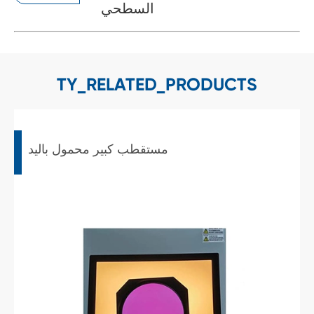
السطحي
TY_RELATED_PRODUCTS
مستقطب كبير محمول باليد