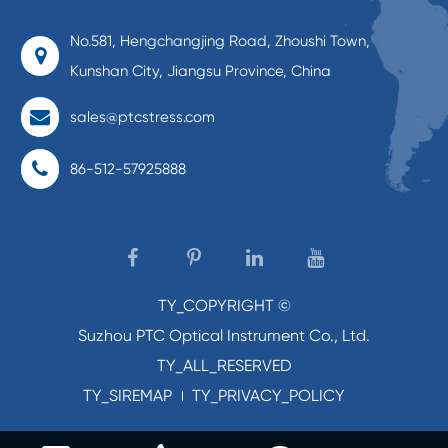
No.581, Hengchangjing Road, Zhoushi Town,
Kunshan City, Jiangsu Province, China
sales@ptcstress.com
86-512-57925888
TY_COPYRIGHT ©
Suzhou PTC Optical Instrument Co., Ltd.
TY_ALL_RESERVED
TY_SIREMAP
TY_PRIVACY_POLICY