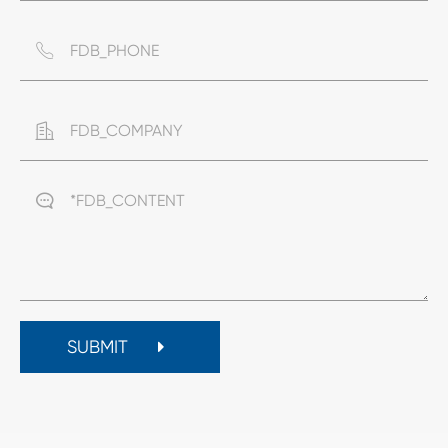



SUBMIT