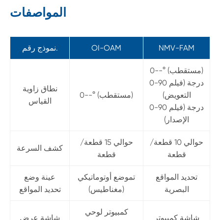
المواصفات
NMV-FAM
OI-OAM
نموذج رقم.
0--° (مستقطب)
0-90 درجة (فيلم
نطاق زاوية
التعويض)
0--° (مستقطب)
القياس
0-90 درجة (فيلم
الإصدار)
حوالي 10 قطعة/
حوالي 15 قطعة/
كشف السرعة
قطعة
قطعة
تحديد المواقع
تموضع أوتوماتيكي
عينة وضع
البصرية
(مغناطيس)
تحديد المواقع
كمبيوتر لوحي
شاشة كمبيوتر
شاشة عرض