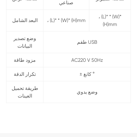
صناعي
، (L)* * (W)*
، (L)* * (W)* (H)mm
البعد الشامل
(H)mm
وضع تصدير
طقم USB
البيانات
AC220 V 50Hz
مزود طاقة
± كانغ °
تكرار الدقة
طريقة تحميل
وضع يدوي
العينات