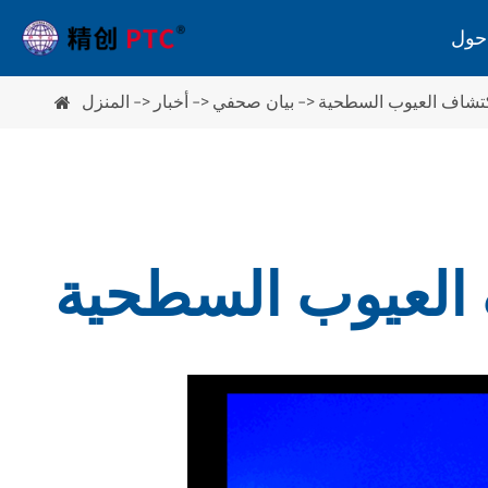
تشاف العيوب السطحية
بيان صحفي
أخبار
المنزل
مستقطب
عارض سلالة
الاستقطاب
العيوب السطحية
معدات أخرى
أداة قياس محور ورقة المستقطب
مقياس سماكة الزجاج