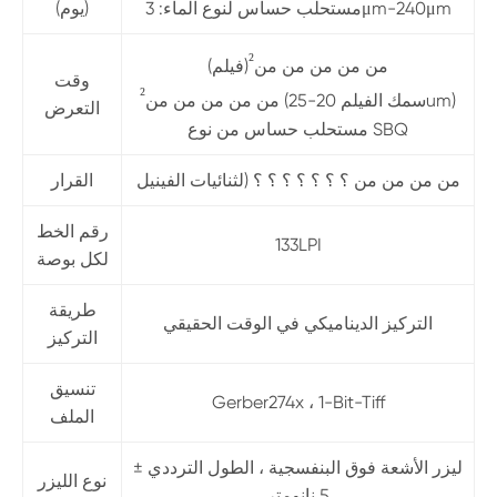
مستحلب حساس لنوع الماء: 3μm-240μm
(يوم)
²
من من من من من
(فيلم)
وقت
²
(سمك الفيلم 20-25um)
من من من من من
التعرض
مستحلب حساس من نوع SBQ
من من من من ؟ ؟ ؟ ؟ ؟ ؟ ؟ (لثنائيات الفينيل
القرار
رقم الخط
133LPI
لكل بوصة
طريقة
التركيز الديناميكي في الوقت الحقيقي
التركيز
تنسيق
Gerber274x ، 1-Bit-Tiff
الملف
ليزر الأشعة فوق البنفسجية ، الطول الترددي ±
نوع الليزر
5 نانومتر