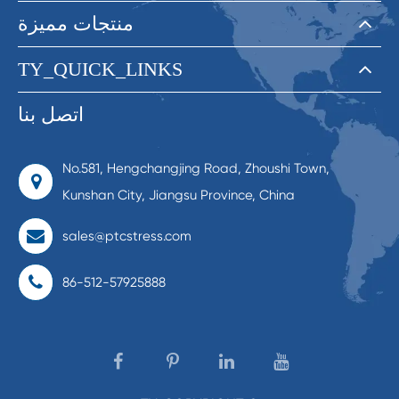
منتجات مميزة
TY_QUICK_LINKS
اتصل بنا
No.581, Hengchangjing Road, Zhoushi Town,
Kunshan City, Jiangsu Province, China
sales@ptcstress.com
86-512-57925888