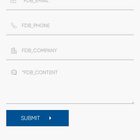




SUBMIT