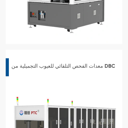
معدات الفحص التلقائي للعيوب التجميلية من DBC