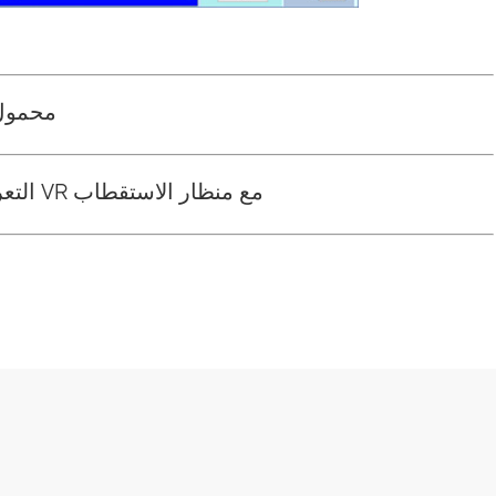
إصدار منتج جديد-Polariscope 
التعرف على تجميع الإجهاد في عدسة VR مع منظار الاستقطاب