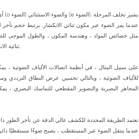
معدات فحص وإعادة صياغة متكاملة لشاشة الطباعة
أي 
مثل خصائص المواد ، وهندسة المكون ، والطول الموجى للضو
ثنائية الانكفاء له أهمية كبيرة لتقييم تصميم وأداء الأنظمة البصرية.
على سبيل المثال ، في أنظمة اتصالات الألياف الضوئية ، 
للألياف الضوئية ، وبالتالي تحسين عرض النطاق الترددي ومس
المجاهر البصرية والتصوير المقطعي للتماسك البصري ، يم
تعتمد الطريقة المحددة للكشف عالي الدقة عن تأخر الطور داخل 
عندما ينتقل الضوء عبر المستقطب ، يصبح ضوءًا مستقطبًا دائريً