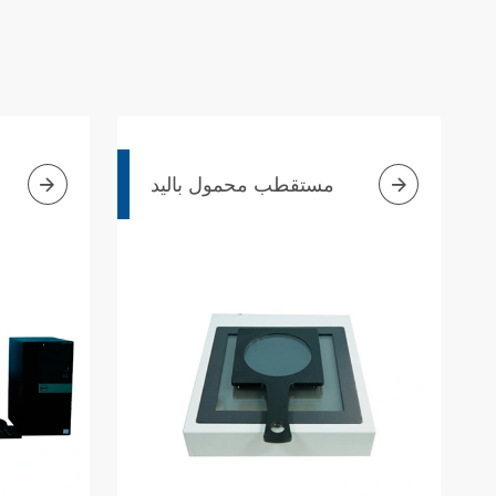


مستقطب محمول باليد