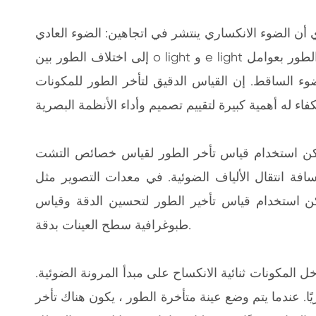
أن الضوء الانكساري ينتشر في اتجاهين: الضوء العادي (o الضوء) والضوء الاستثنائي (e الضوء). يشير تخلف المرحلة
إلى اختلاف الطور بين o light و e light عندما يمر الضوء عبر مكون ثنائي الانكشار. يرتبط حجم تأخر الطور بعوامل
ء الساقط. إن القياس الدقيق لتأخر الطور للمكونات
يمكن استخدام قياس تأخر الطور لقياس خصائص التشت
افة انتقال الألياف الضوئية. في معدات التصوير مثل
كن استخدام قياس تأخير الطور لتحسين الدقة وقياس
طبوغرافية سطح العينات بدقة.
المكونات ثنائية الانكساح على مبدأ المرونة الضوئية.
ا. عندما يتم وضع عينة متأخرة الطور ، يكون هناك تأخر