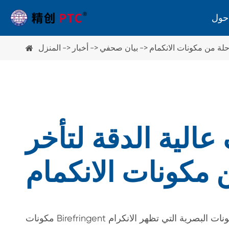
لة من مكونات الانكمام
بيان صحفي
أخبار
المنزل
مستقطب
عارض سلالة
الاستقطاب
الية الدقة لتأخر
 مكونات الانكمام
معدات أخرى
أداة قياس محور ورقة المستقطب
مقياس سماكة الزجاج