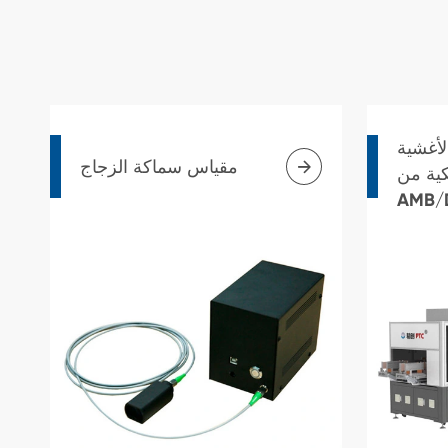
لأغشية

مقياس سماكة الزجاج
كية من
AMB/