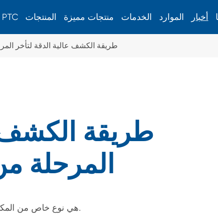
أخبار
الموارد
الخدمات
منتجات مميزة
المنتجات
حول PTC
طريقة الكشف عالية الدقة لتأخر المرح
مقياس الإجهاد السطحي
مقياس الإجهاد السطحي للزجاج المقسى كيميائيًا
طريقة الكشف ع
المرحلة من
معدات الطاقة الجديدة
إطار شاشة الطباعة تمتد المعدات
آلة ذوبان الساخنة بشبكة طباعة الشاشة
مكونات Birefringent هي نوع خاص من المكونات البصرية التي تظهر الانكرام.