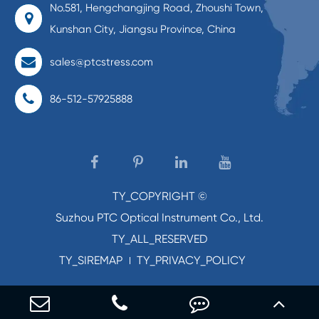
No.581, Hengchangjing Road, Zhoushi Town,
Kunshan City, Jiangsu Province, China
sales@ptcstress.com
86-512-57925888
TY_COPYRIGHT ©
Suzhou PTC Optical Instrument Co., Ltd.
TY_ALL_RESERVED
TY_SIREMAP
TY_PRIVACY_POLICY